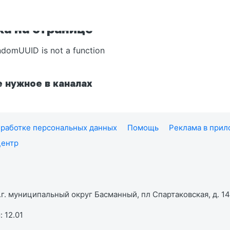
а на странице
ndomUUID is not a function
 нужное в каналах
работке персональных данных
Помощь
Реклама в при
центр
г. муниципальный округ Басманный, пл Спартаковская, д. 14,
 12.01