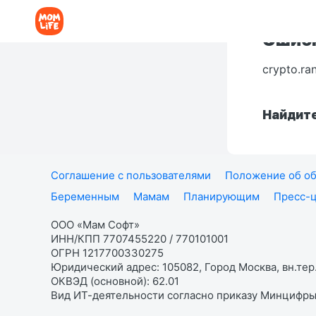
Ошибк
crypto.ra
Найдите
Соглашение с пользователями
Положение об об
Беременным
Мамам
Планирующим
Пресс-
ООО «Мам Софт»
ИНН/КПП 7707455220 / 770101001
ОГРН 1217700330275
Юридический адрес: 105082, Город Москва, вн.тер.
ОКВЭД (основной): 62.01
Вид ИТ-деятельности согласно приказу Минцифры: