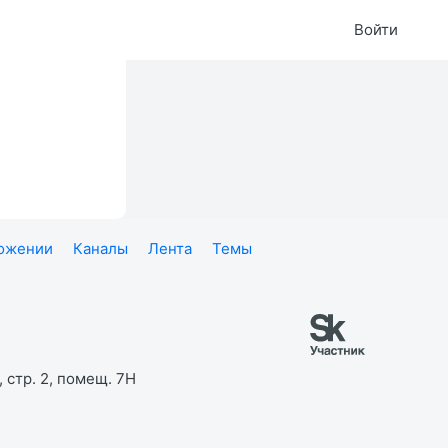
Войти
ложении
Каналы
Лента
Темы
 стр. 2, помещ. 7Н