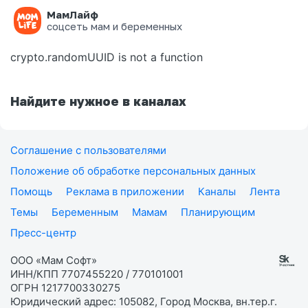
МамЛайф
Ошибка на странице
соцсеть мам и беременных
crypto.randomUUID is not a function
Найдите нужное в каналах
Соглашение с пользователями
Положение об обработке персональных данных
Помощь
Реклама в приложении
Каналы
Лента
Темы
Беременным
Мамам
Планирующим
Пресс-центр
ООО «Мам Софт»
ИНН/КПП 7707455220 / 770101001
ОГРН 1217700330275
Юридический адрес: 105082, Город Москва, вн.тер.г.