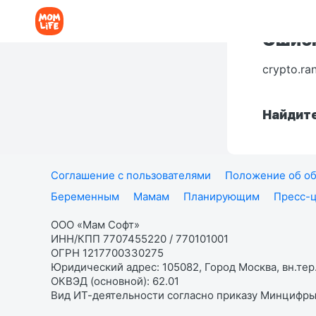
Ошибк
crypto.ra
Найдите
Соглашение с пользователями
Положение об об
Беременным
Мамам
Планирующим
Пресс-
ООО «Мам Софт»
ИНН/КПП 7707455220 / 770101001
ОГРН 1217700330275
Юридический адрес: 105082, Город Москва, вн.тер.
ОКВЭД (основной): 62.01
Вид ИТ-деятельности согласно приказу Минцифры: