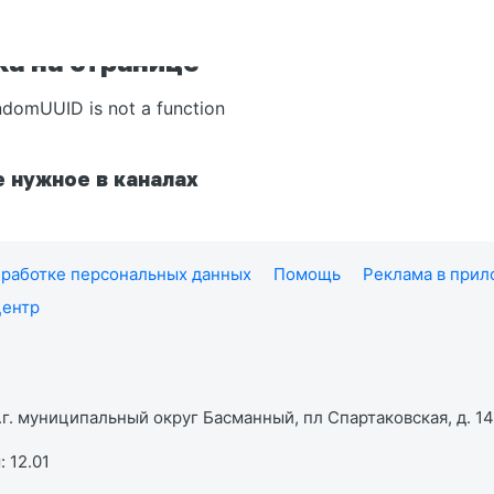
а на странице
ndomUUID is not a function
 нужное в каналах
работке персональных данных
Помощь
Реклама в при
центр
г. муниципальный округ Басманный, пл Спартаковская, д. 14,
 12.01