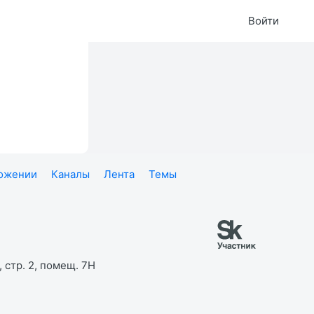
Войти
ложении
Каналы
Лента
Темы
 стр. 2, помещ. 7Н