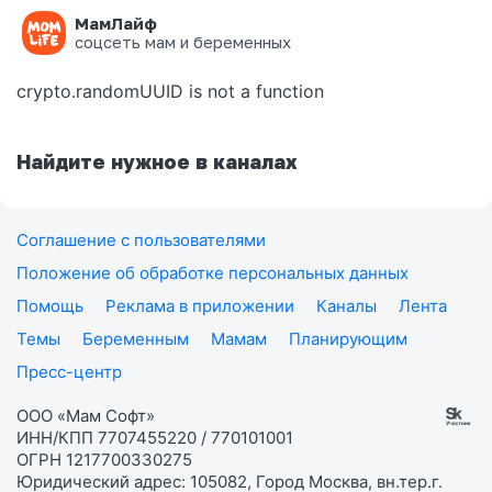
МамЛайф
Ошибка на странице
соцсеть мам и беременных
crypto.randomUUID is not a function
Найдите нужное в каналах
Соглашение с пользователями
Положение об обработке персональных данных
Помощь
Реклама в приложении
Каналы
Лента
Темы
Беременным
Мамам
Планирующим
Пресс-центр
ООО «Мам Софт»
ИНН/КПП 7707455220 / 770101001
ОГРН 1217700330275
Юридический адрес: 105082, Город Москва, вн.тер.г.