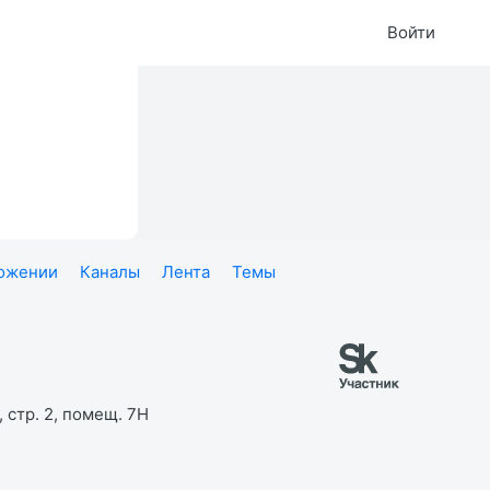
Войти
ложении
Каналы
Лента
Темы
 стр. 2, помещ. 7Н