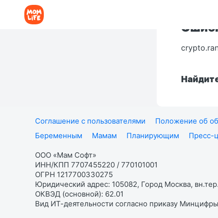
Ошибк
crypto.ra
Найдите
Соглашение с пользователями
Положение об об
Беременным
Мамам
Планирующим
Пресс-
ООО «Мам Софт»
ИНН/КПП 7707455220 / 770101001
ОГРН 1217700330275
Юридический адрес: 105082, Город Москва, вн.тер.
ОКВЭД (основной): 62.01
Вид ИТ-деятельности согласно приказу Минцифры: