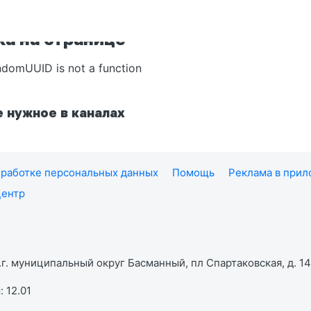
а на странице
ndomUUID is not a function
 нужное в каналах
работке персональных данных
Помощь
Реклама в при
центр
г. муниципальный округ Басманный, пл Спартаковская, д. 14,
 12.01