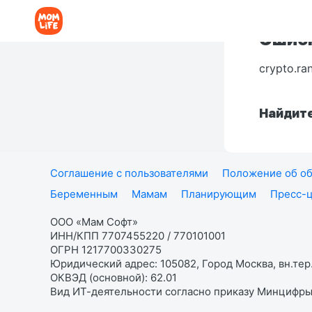
Ошибк
crypto.ra
Найдите
Соглашение с пользователями
Положение об об
Беременным
Мамам
Планирующим
Пресс-
ООО «Мам Софт»
ИНН/КПП 7707455220 / 770101001
ОГРН 1217700330275
Юридический адрес: 105082, Город Москва, вн.тер.
ОКВЭД (основной): 62.01
Вид ИТ-деятельности согласно приказу Минцифры: