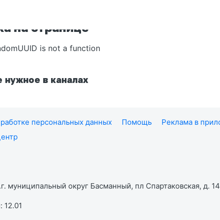
а на странице
ndomUUID is not a function
 нужное в каналах
работке персональных данных
Помощь
Реклама в при
центр
г. муниципальный округ Басманный, пл Спартаковская, д. 14,
 12.01