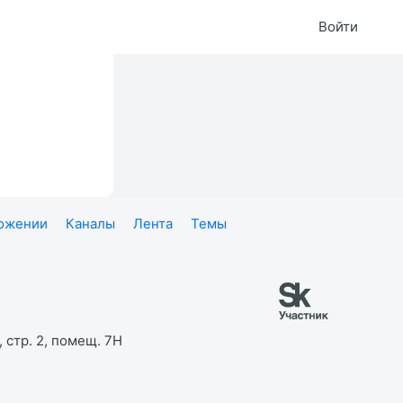
Войти
ложении
Каналы
Лента
Темы
 стр. 2, помещ. 7Н