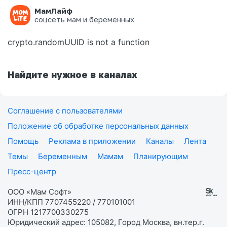
МамЛайф
Ошибка на странице
соцсеть мам и беременных
crypto.randomUUID is not a function
Найдите нужное в каналах
Соглашение с пользователями
Положение об обработке персональных данных
Помощь
Реклама в приложении
Каналы
Лента
Темы
Беременным
Мамам
Планирующим
Пресс-центр
ООО «Мам Софт»
ИНН/КПП 7707455220 / 770101001
ОГРН 1217700330275
Юридический адрес: 105082, Город Москва, вн.тер.г.