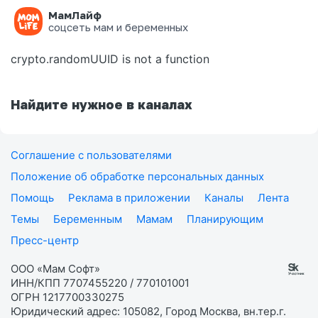
МамЛайф
Ошибка на странице
соцсеть мам и беременных
crypto.randomUUID is not a function
Найдите нужное в каналах
Соглашение с пользователями
Положение об обработке персональных данных
Помощь
Реклама в приложении
Каналы
Лента
Темы
Беременным
Мамам
Планирующим
Пресс-центр
ООО «Мам Софт»
ИНН/КПП 7707455220 / 770101001
ОГРН 1217700330275
Юридический адрес: 105082, Город Москва, вн.тер.г.