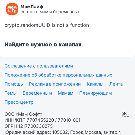
МамЛайф
Ошибка на странице
соцсеть мам и беременных
crypto.randomUUID is not a function
Найдите нужное в каналах
Соглашение с пользователями
Положение об обработке персональных данных
Помощь
Реклама в приложении
Каналы
Лента
Темы
Беременным
Мамам
Планирующим
Пресс-центр
ООО «Мам Софт»
ИНН/КПП 7707455220 / 770101001
ОГРН 1217700330275
Юридический адрес: 105082, Город Москва, вн.тер.г.