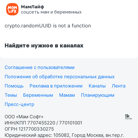
МамЛайф
Ошибка на странице
соцсеть мам и беременных
crypto.randomUUID is not a function
Найдите нужное в каналах
Соглашение с пользователями
Положение об обработке персональных данных
Помощь
Реклама в приложении
Каналы
Лента
Темы
Беременным
Мамам
Планирующим
Пресс-центр
ООО «Мам Софт»
ИНН/КПП 7707455220 / 770101001
ОГРН 1217700330275
Юридический адрес: 105082, Город Москва, вн.тер.г.