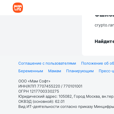
Ошибк
crypto.ra
Найдите
Соглашение с пользователями
Положение об об
Беременным
Мамам
Планирующим
Пресс-
ООО «Мам Софт»
ИНН/КПП 7707455220 / 770101001
ОГРН 1217700330275
Юридический адрес: 105082, Город Москва, вн.тер.
ОКВЭД (основной): 62.01
Вид ИТ-деятельности согласно приказу Минцифры: