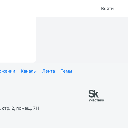
Войти
ложении
Каналы
Лента
Темы
 стр. 2, помещ. 7Н