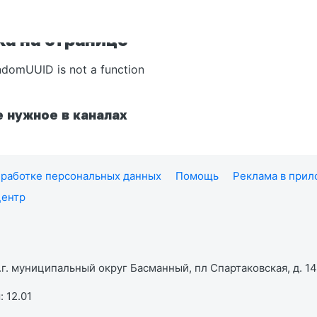
а на странице
ndomUUID is not a function
 нужное в каналах
работке персональных данных
Помощь
Реклама в при
центр
г. муниципальный округ Басманный, пл Спартаковская, д. 14,
 12.01