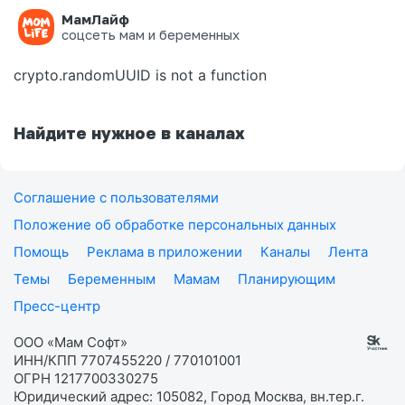
МамЛайф
Ошибка на странице
соцсеть мам и беременных
crypto.randomUUID is not a function
Найдите нужное в каналах
Соглашение с пользователями
Положение об обработке персональных данных
Помощь
Реклама в приложении
Каналы
Лента
Темы
Беременным
Мамам
Планирующим
Пресс-центр
ООО «Мам Софт»
ИНН/КПП 7707455220 / 770101001
ОГРН 1217700330275
Юридический адрес: 105082, Город Москва, вн.тер.г.