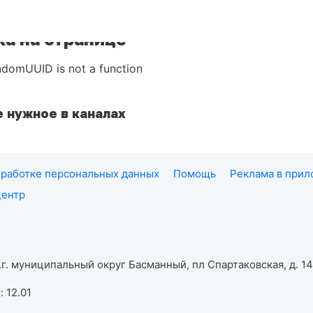
а на странице
ndomUUID is not a function
 нужное в каналах
работке персональных данных
Помощь
Реклама в при
центр
г. муниципальный округ Басманный, пл Спартаковская, д. 14,
 12.01