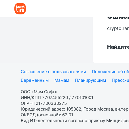
Ошибк
crypto.ra
Найдите
Соглашение с пользователями
Положение об об
Беременным
Мамам
Планирующим
Пресс-
ООО «Мам Софт»
ИНН/КПП 7707455220 / 770101001
ОГРН 1217700330275
Юридический адрес: 105082, Город Москва, вн.тер.
ОКВЭД (основной): 62.01
Вид ИТ-деятельности согласно приказу Минцифры: