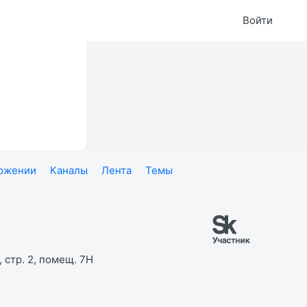
Войти
ложении
Каналы
Лента
Темы
 стр. 2, помещ. 7Н