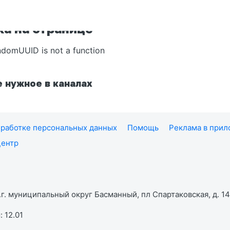
а на странице
ndomUUID is not a function
 нужное в каналах
работке персональных данных
Помощь
Реклама в при
центр
г. муниципальный округ Басманный, пл Спартаковская, д. 14,
 12.01