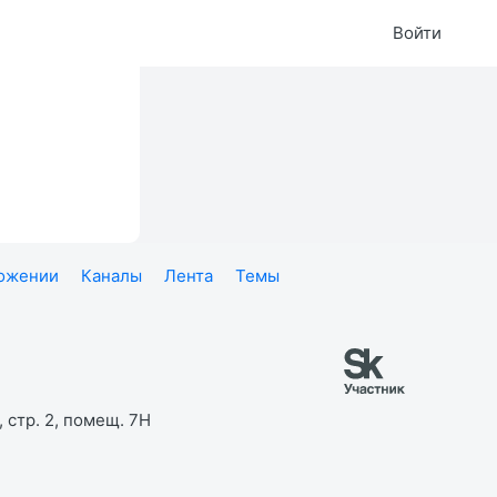
Войти
ложении
Каналы
Лента
Темы
 стр. 2, помещ. 7Н