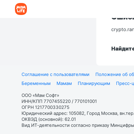
Ошибк
crypto.ra
Найдите
Соглашение с пользователями
Положение об об
Беременным
Мамам
Планирующим
Пресс-
ООО «Мам Софт»
ИНН/КПП 7707455220 / 770101001
ОГРН 1217700330275
Юридический адрес: 105082, Город Москва, вн.тер.
ОКВЭД (основной): 62.01
Вид ИТ-деятельности согласно приказу Минцифры: