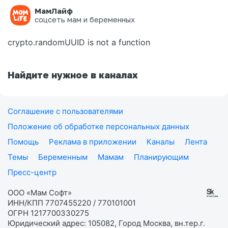
МамЛайф
Ошибка на странице
соцсеть мам и беременных
crypto.randomUUID is not a function
Найдите нужное в каналах
Соглашение с пользователями
Положение об обработке персональных данных
Помощь
Реклама в приложении
Каналы
Лента
Темы
Беременным
Мамам
Планирующим
Пресс-центр
ООО «Мам Софт»
ИНН/КПП 7707455220 / 770101001
ОГРН 1217700330275
Юридический адрес: 105082, Город Москва, вн.тер.г.