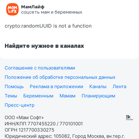
МамЛайф
Ошибка на странице
соцсеть мам и беременных
crypto.randomUUID is not a function
Найдите нужное в каналах
Соглашение с пользователями
Положение об обработке персональных данных
Помощь
Реклама в приложении
Каналы
Лента
Темы
Беременным
Мамам
Планирующим
Пресс-центр
ООО «Мам Софт»
ИНН/КПП 7707455220 / 770101001
ОГРН 1217700330275
Юридический адрес: 105082, Город Москва, вн.тер.г.