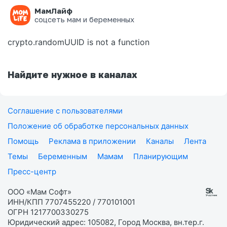
МамЛайф
Ошибка на странице
соцсеть мам и беременных
crypto.randomUUID is not a function
Найдите нужное в каналах
Соглашение с пользователями
Положение об обработке персональных данных
Помощь
Реклама в приложении
Каналы
Лента
Темы
Беременным
Мамам
Планирующим
Пресс-центр
ООО «Мам Софт»
ИНН/КПП 7707455220 / 770101001
ОГРН 1217700330275
Юридический адрес: 105082, Город Москва, вн.тер.г.