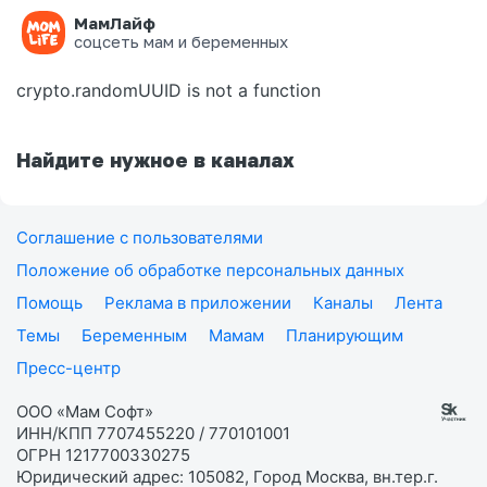
МамЛайф
Ошибка на странице
соцсеть мам и беременных
crypto.randomUUID is not a function
Найдите нужное в каналах
Соглашение с пользователями
Положение об обработке персональных данных
Помощь
Реклама в приложении
Каналы
Лента
Темы
Беременным
Мамам
Планирующим
Пресс-центр
ООО «Мам Софт»
ИНН/КПП 7707455220 / 770101001
ОГРН 1217700330275
Юридический адрес: 105082, Город Москва, вн.тер.г.