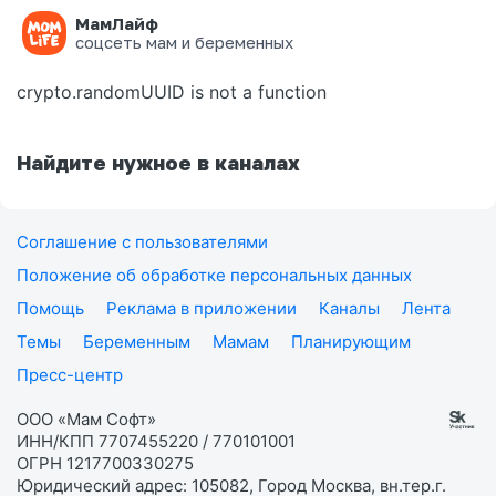
МамЛайф
Ошибка на странице
соцсеть мам и беременных
crypto.randomUUID is not a function
Найдите нужное в каналах
Соглашение с пользователями
Положение об обработке персональных данных
Помощь
Реклама в приложении
Каналы
Лента
Темы
Беременным
Мамам
Планирующим
Пресс-центр
ООО «Мам Софт»
ИНН/КПП 7707455220 / 770101001
ОГРН 1217700330275
Юридический адрес: 105082, Город Москва, вн.тер.г.