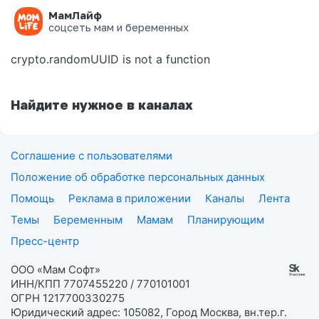
МамЛайф
Ошибка на странице
соцсеть мам и беременных
crypto.randomUUID is not a function
Найдите нужное в каналах
Соглашение с пользователями
Положение об обработке персональных данных
Помощь
Реклама в приложении
Каналы
Лента
Темы
Беременным
Мамам
Планирующим
Пресс-центр
ООО «Мам Софт»
ИНН/КПП 7707455220 / 770101001
ОГРН 1217700330275
Юридический адрес: 105082, Город Москва, вн.тер.г.