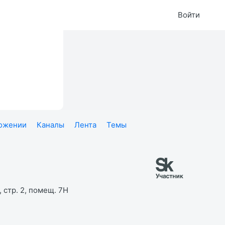
Войти
ложении
Каналы
Лента
Темы
 стр. 2, помещ. 7Н