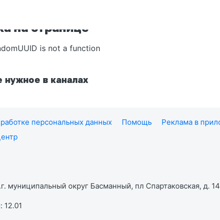
а на странице
ndomUUID is not a function
 нужное в каналах
работке персональных данных
Помощь
Реклама в при
центр
г. муниципальный округ Басманный, пл Спартаковская, д. 14,
 12.01