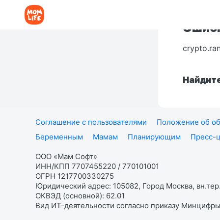
Ошибк
crypto.ra
Найдите
Соглашение с пользователями
Положение об об
Беременным
Мамам
Планирующим
Пресс-
ООО «Мам Софт»
ИНН/КПП 7707455220 / 770101001
ОГРН 1217700330275
Юридический адрес: 105082, Город Москва, вн.тер.
ОКВЭД (основной): 62.01
Вид ИТ-деятельности согласно приказу Минцифры: