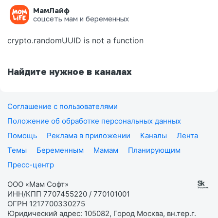
МамЛайф
Ошибка на странице
соцсеть мам и беременных
crypto.randomUUID is not a function
Найдите нужное в каналах
Соглашение с пользователями
Положение об обработке персональных данных
Помощь
Реклама в приложении
Каналы
Лента
Темы
Беременным
Мамам
Планирующим
Пресс-центр
ООО «Мам Софт»
ИНН/КПП 7707455220 / 770101001
ОГРН 1217700330275
Юридический адрес: 105082, Город Москва, вн.тер.г.