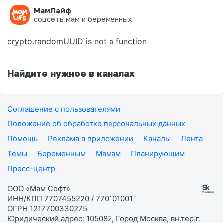
МамЛайф
Ошибка на странице
соцсеть мам и беременных
crypto.randomUUID is not a function
Найдите нужное в каналах
Соглашение с пользователями
Положение об обработке персональных данных
Помощь
Реклама в приложении
Каналы
Лента
Темы
Беременным
Мамам
Планирующим
Пресс-центр
ООО «Мам Софт»
ИНН/КПП 7707455220 / 770101001
ОГРН 1217700330275
Юридический адрес: 105082, Город Москва, вн.тер.г.