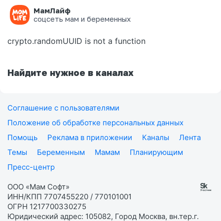
МамЛайф
Ошибка на странице
соцсеть мам и беременных
crypto.randomUUID is not a function
Найдите нужное в каналах
Соглашение с пользователями
Положение об обработке персональных данных
Помощь
Реклама в приложении
Каналы
Лента
Темы
Беременным
Мамам
Планирующим
Пресс-центр
ООО «Мам Софт»
ИНН/КПП 7707455220 / 770101001
ОГРН 1217700330275
Юридический адрес: 105082, Город Москва, вн.тер.г.