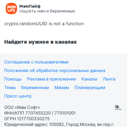
МамЛайф
Ошибка на странице
соцсеть мам и беременных
crypto.randomUUID is not a function
Найдите нужное в каналах
Соглашение с пользователями
Положение об обработке персональных данных
Помощь
Реклама в приложении
Каналы
Лента
Темы
Беременным
Мамам
Планирующим
Пресс-центр
ООО «Мам Софт»
ИНН/КПП 7707455220 / 770101001
ОГРН 1217700330275
Юридический адрес: 105082, Город Москва, вн.тер.г.