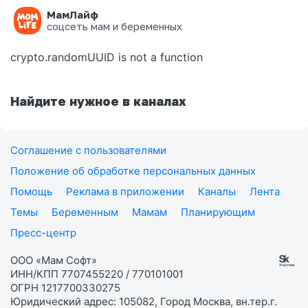
МамЛайф
Ошибка на странице
соцсеть мам и беременных
crypto.randomUUID is not a function
Найдите нужное в каналах
Соглашение с пользователями
Положение об обработке персональных данных
Помощь
Реклама в приложении
Каналы
Лента
Темы
Беременным
Мамам
Планирующим
Пресс-центр
ООО «Мам Софт»
ИНН/КПП 7707455220 / 770101001
ОГРН 1217700330275
Юридический адрес: 105082, Город Москва, вн.тер.г.