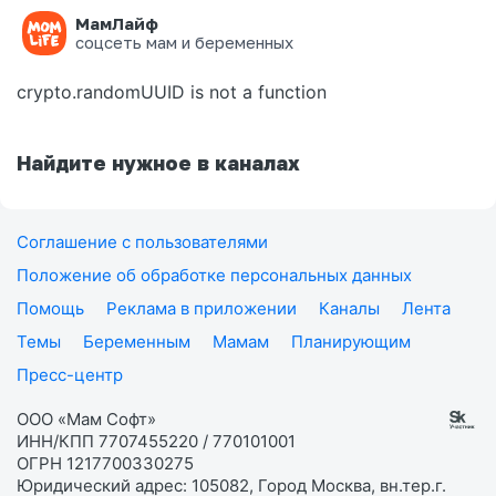
МамЛайф
Ошибка на странице
соцсеть мам и беременных
crypto.randomUUID is not a function
Найдите нужное в каналах
Соглашение с пользователями
Положение об обработке персональных данных
Помощь
Реклама в приложении
Каналы
Лента
Темы
Беременным
Мамам
Планирующим
Пресс-центр
ООО «Мам Софт»
ИНН/КПП 7707455220 / 770101001
ОГРН 1217700330275
Юридический адрес: 105082, Город Москва, вн.тер.г.