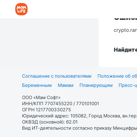
Ошибк
crypto.ra
Найдите
Соглашение с пользователями
Положение об об
Беременным
Мамам
Планирующим
Пресс-
ООО «Мам Софт»
ИНН/КПП 7707455220 / 770101001
ОГРН 1217700330275
Юридический адрес: 105082, Город Москва, вн.тер.
ОКВЭД (основной): 62.01
Вид ИТ-деятельности согласно приказу Минцифры: