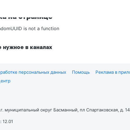
а на странице
ndomUUID is not a function
 нужное в каналах
работке персональных данных
Помощь
Реклама в при
центр
г. муниципальный округ Басманный, пл Спартаковская, д. 14,
 12.01