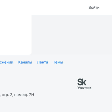
Войти
ложении
Каналы
Лента
Темы
 стр. 2, помещ. 7Н