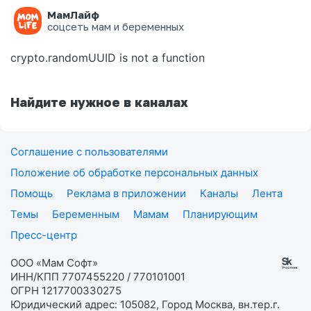
МамЛайф
Ошибка на странице
соцсеть мам и беременных
crypto.randomUUID is not a function
Найдите нужное в каналах
Соглашение с пользователями
Положение об обработке персональных данных
Помощь
Реклама в приложении
Каналы
Лента
Темы
Беременным
Мамам
Планирующим
Пресс-центр
ООО «Мам Софт»
ИНН/КПП 7707455220 / 770101001
ОГРН 1217700330275
Юридический адрес: 105082, Город Москва, вн.тер.г.