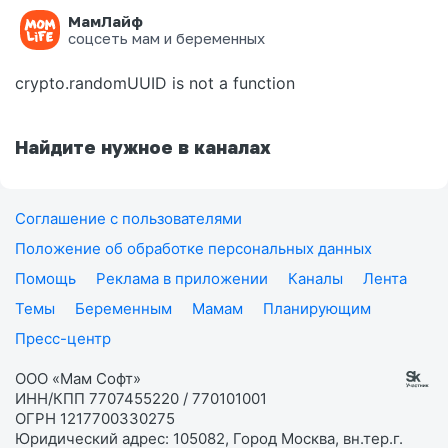
МамЛайф
Ошибка на странице
соцсеть мам и беременных
crypto.randomUUID is not a function
Найдите нужное в каналах
Соглашение с пользователями
Положение об обработке персональных данных
Помощь
Реклама в приложении
Каналы
Лента
Темы
Беременным
Мамам
Планирующим
Пресс-центр
ООО «Мам Софт»
ИНН/КПП 7707455220 / 770101001
ОГРН 1217700330275
Юридический адрес: 105082, Город Москва, вн.тер.г.