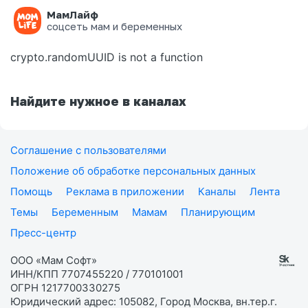
МамЛайф
Ошибка на странице
соцсеть мам и беременных
crypto.randomUUID is not a function
Найдите нужное в каналах
Соглашение с пользователями
Положение об обработке персональных данных
Помощь
Реклама в приложении
Каналы
Лента
Темы
Беременным
Мамам
Планирующим
Пресс-центр
ООО «Мам Софт»
ИНН/КПП 7707455220 / 770101001
ОГРН 1217700330275
Юридический адрес: 105082, Город Москва, вн.тер.г.