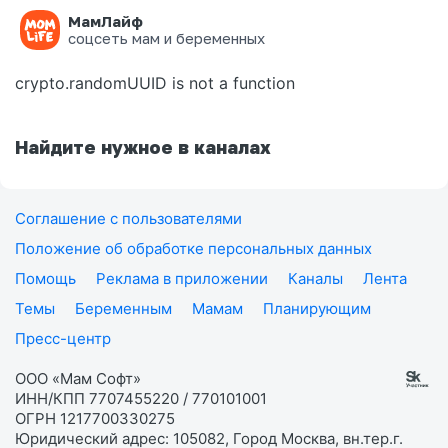
МамЛайф
Ошибка на странице
соцсеть мам и беременных
crypto.randomUUID is not a function
Найдите нужное в каналах
Соглашение с пользователями
Положение об обработке персональных данных
Помощь
Реклама в приложении
Каналы
Лента
Темы
Беременным
Мамам
Планирующим
Пресс-центр
ООО «Мам Софт»
ИНН/КПП 7707455220 / 770101001
ОГРН 1217700330275
Юридический адрес: 105082, Город Москва, вн.тер.г.