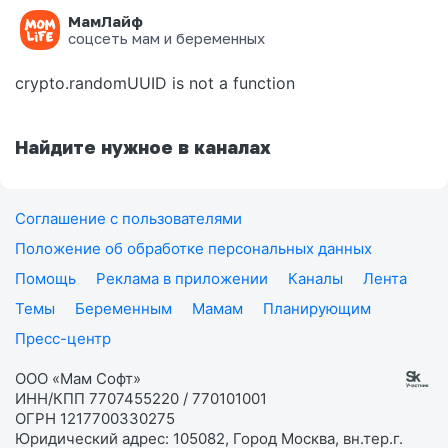
МамЛайф
Ошибка на странице
соцсеть мам и беременных
crypto.randomUUID is not a function
Найдите нужное в каналах
Соглашение с пользователями
Положение об обработке персональных данных
Помощь
Реклама в приложении
Каналы
Лента
Темы
Беременным
Мамам
Планирующим
Пресс-центр
ООО «Мам Софт»
ИНН/КПП 7707455220 / 770101001
ОГРН 1217700330275
Юридический адрес: 105082, Город Москва, вн.тер.г.