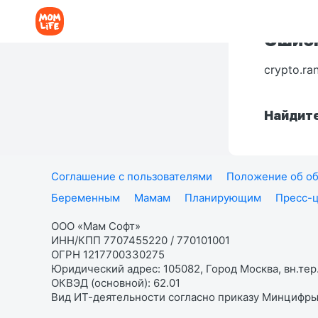
Ошибк
crypto.ra
Найдите
Соглашение с пользователями
Положение об об
Беременным
Мамам
Планирующим
Пресс-
ООО «Мам Софт»
ИНН/КПП 7707455220 / 770101001
ОГРН 1217700330275
Юридический адрес: 105082, Город Москва, вн.тер.
ОКВЭД (основной): 62.01
Вид ИТ-деятельности согласно приказу Минцифры: