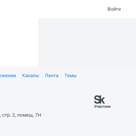
Войти
ложении
Каналы
Лента
Темы
 стр. 2, помещ. 7Н