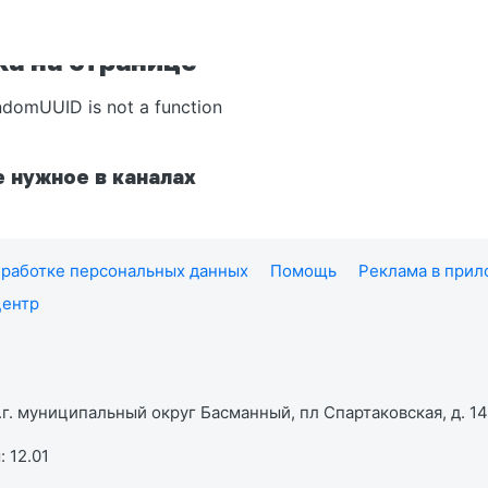
а на странице
ndomUUID is not a function
 нужное в каналах
работке персональных данных
Помощь
Реклама в при
центр
г. муниципальный округ Басманный, пл Спартаковская, д. 14,
 12.01