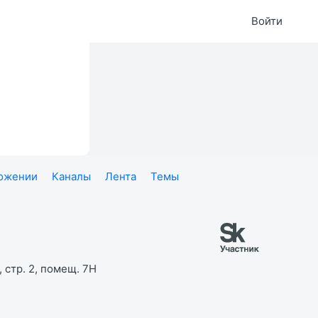
Войти
ложении
Каналы
Лента
Темы
 стр. 2, помещ. 7Н