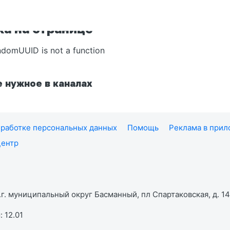
а на странице
ndomUUID is not a function
 нужное в каналах
работке персональных данных
Помощь
Реклама в при
центр
г. муниципальный округ Басманный, пл Спартаковская, д. 14,
 12.01