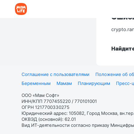
Ошибк
crypto.ra
Найдите
Соглашение с пользователями
Положение об об
Беременным
Мамам
Планирующим
Пресс-
ООО «Мам Софт»
ИНН/КПП 7707455220 / 770101001
ОГРН 1217700330275
Юридический адрес: 105082, Город Москва, вн.тер.
ОКВЭД (основной): 62.01
Вид ИТ-деятельности согласно приказу Минцифры: