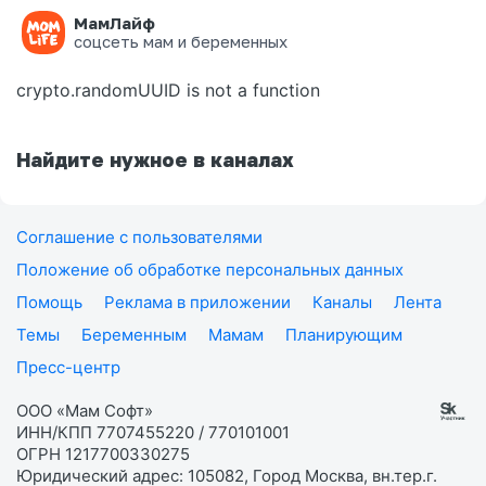
МамЛайф
Ошибка на странице
соцсеть мам и беременных
crypto.randomUUID is not a function
Найдите нужное в каналах
Соглашение с пользователями
Положение об обработке персональных данных
Помощь
Реклама в приложении
Каналы
Лента
Темы
Беременным
Мамам
Планирующим
Пресс-центр
ООО «Мам Софт»
ИНН/КПП 7707455220 / 770101001
ОГРН 1217700330275
Юридический адрес: 105082, Город Москва, вн.тер.г.