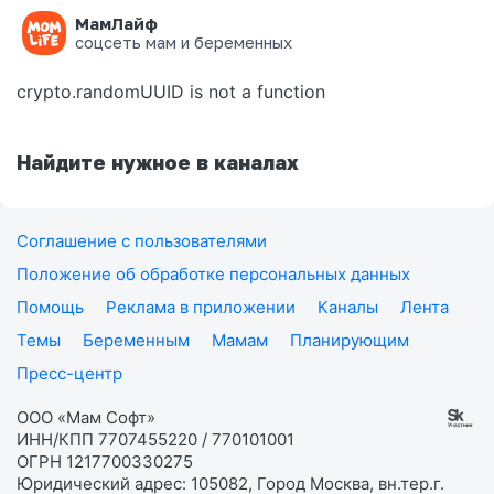
МамЛайф
Ошибка на странице
соцсеть мам и беременных
crypto.randomUUID is not a function
Найдите нужное в каналах
Соглашение с пользователями
Положение об обработке персональных данных
Помощь
Реклама в приложении
Каналы
Лента
Темы
Беременным
Мамам
Планирующим
Пресс-центр
ООО «Мам Софт»
ИНН/КПП 7707455220 / 770101001
ОГРН 1217700330275
Юридический адрес: 105082, Город Москва, вн.тер.г.