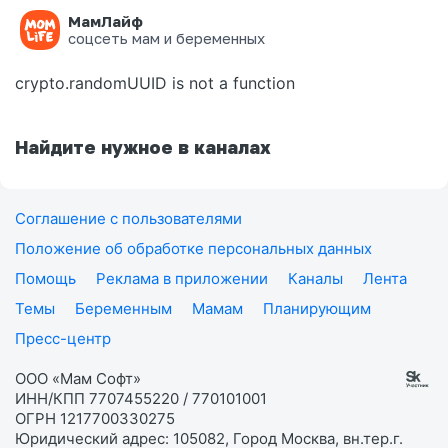
МамЛайф
Ошибка на странице
соцсеть мам и беременных
crypto.randomUUID is not a function
Найдите нужное в каналах
Соглашение с пользователями
Положение об обработке персональных данных
Помощь
Реклама в приложении
Каналы
Лента
Темы
Беременным
Мамам
Планирующим
Пресс-центр
ООО «Мам Софт»
ИНН/КПП 7707455220 / 770101001
ОГРН 1217700330275
Юридический адрес: 105082, Город Москва, вн.тер.г.