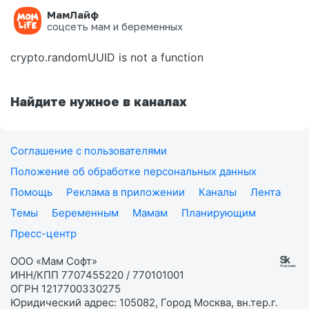
МамЛайф
Ошибка на странице
соцсеть мам и беременных
crypto.randomUUID is not a function
Найдите нужное в каналах
Соглашение с пользователями
Положение об обработке персональных данных
Помощь
Реклама в приложении
Каналы
Лента
Темы
Беременным
Мамам
Планирующим
Пресс-центр
ООО «Мам Софт»
ИНН/КПП 7707455220 / 770101001
ОГРН 1217700330275
Юридический адрес: 105082, Город Москва, вн.тер.г.