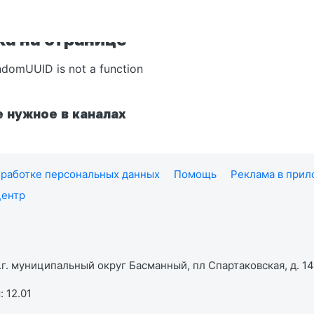
а на странице
ndomUUID is not a function
 нужное в каналах
работке персональных данных
Помощь
Реклама в при
центр
г. муниципальный округ Басманный, пл Спартаковская, д. 14,
 12.01