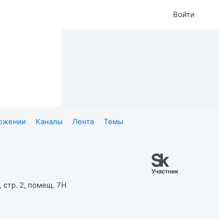
Войти
ложении
Каналы
Лента
Темы
 стр. 2, помещ. 7Н