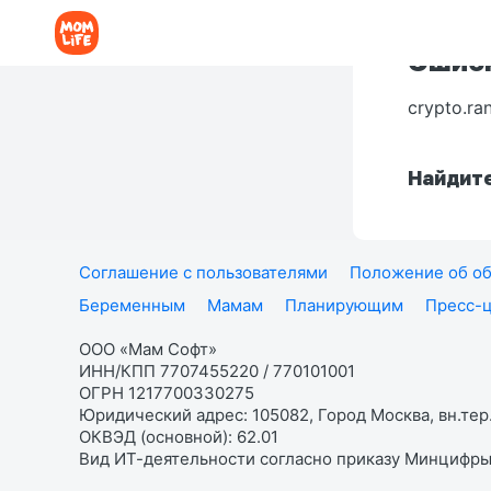
Ошибк
crypto.ra
Найдите
Соглашение с пользователями
Положение об об
Беременным
Мамам
Планирующим
Пресс-
ООО «Мам Софт»
ИНН/КПП 7707455220 / 770101001
ОГРН 1217700330275
Юридический адрес: 105082, Город Москва, вн.тер.
ОКВЭД (основной): 62.01
Вид ИТ-деятельности согласно приказу Минцифры: