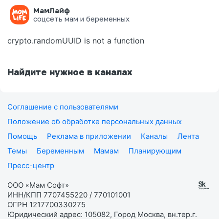
МамЛайф
Ошибка на странице
соцсеть мам и беременных
crypto.randomUUID is not a function
Найдите нужное в каналах
Соглашение с пользователями
Положение об обработке персональных данных
Помощь
Реклама в приложении
Каналы
Лента
Темы
Беременным
Мамам
Планирующим
Пресс-центр
ООО «Мам Софт»
ИНН/КПП 7707455220 / 770101001
ОГРН 1217700330275
Юридический адрес: 105082, Город Москва, вн.тер.г.