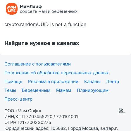
МамЛайф
Ошибка на странице
соцсеть мам и беременных
crypto.randomUUID is not a function
Найдите нужное в каналах
Соглашение с пользователями
Положение об обработке персональных данных
Помощь
Реклама в приложении
Каналы
Лента
Темы
Беременным
Мамам
Планирующим
Пресс-центр
ООО «Мам Софт»
ИНН/КПП 7707455220 / 770101001
ОГРН 1217700330275
Юридический адрес: 105082, Город Москва, вн.тер.г.