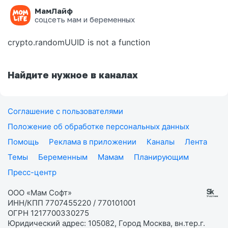
МамЛайф
Ошибка на странице
соцсеть мам и беременных
crypto.randomUUID is not a function
Найдите нужное в каналах
Соглашение с пользователями
Положение об обработке персональных данных
Помощь
Реклама в приложении
Каналы
Лента
Темы
Беременным
Мамам
Планирующим
Пресс-центр
ООО «Мам Софт»
ИНН/КПП 7707455220 / 770101001
ОГРН 1217700330275
Юридический адрес: 105082, Город Москва, вн.тер.г.