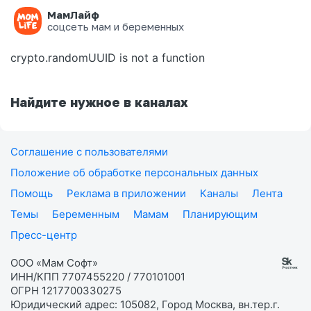
МамЛайф
Ошибка на странице
соцсеть мам и беременных
crypto.randomUUID is not a function
Найдите нужное в каналах
Соглашение с пользователями
Положение об обработке персональных данных
Помощь
Реклама в приложении
Каналы
Лента
Темы
Беременным
Мамам
Планирующим
Пресс-центр
ООО «Мам Софт»
ИНН/КПП 7707455220 / 770101001
ОГРН 1217700330275
Юридический адрес: 105082, Город Москва, вн.тер.г.