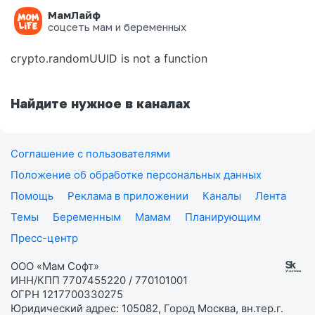
МамЛайф
Ошибка на странице
соцсеть мам и беременных
crypto.randomUUID is not a function
Найдите нужное в каналах
Соглашение с пользователями
Положение об обработке персональных данных
Помощь
Реклама в приложении
Каналы
Лента
Темы
Беременным
Мамам
Планирующим
Пресс-центр
ООО «Мам Софт»
ИНН/КПП 7707455220 / 770101001
ОГРН 1217700330275
Юридический адрес: 105082, Город Москва, вн.тер.г.