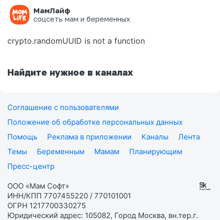
МамЛайф
Ошибка на странице
соцсеть мам и беременных
crypto.randomUUID is not a function
Найдите нужное в каналах
Соглашение с пользователями
Положение об обработке персональных данных
Помощь
Реклама в приложении
Каналы
Лента
Темы
Беременным
Мамам
Планирующим
Пресс-центр
ООО «Мам Софт»
ИНН/КПП 7707455220 / 770101001
ОГРН 1217700330275
Юридический адрес: 105082, Город Москва, вн.тер.г.