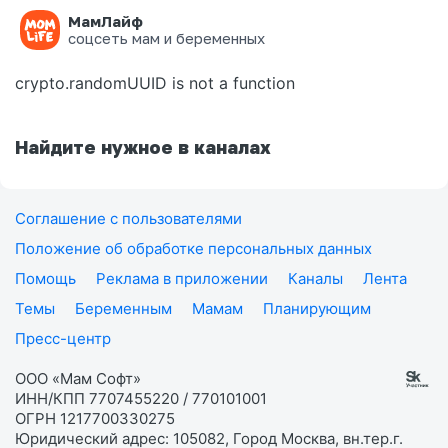
МамЛайф
Ошибка на странице
соцсеть мам и беременных
crypto.randomUUID is not a function
Найдите нужное в каналах
Соглашение с пользователями
Положение об обработке персональных данных
Помощь
Реклама в приложении
Каналы
Лента
Темы
Беременным
Мамам
Планирующим
Пресс-центр
ООО «Мам Софт»
ИНН/КПП 7707455220 / 770101001
ОГРН 1217700330275
Юридический адрес: 105082, Город Москва, вн.тер.г.