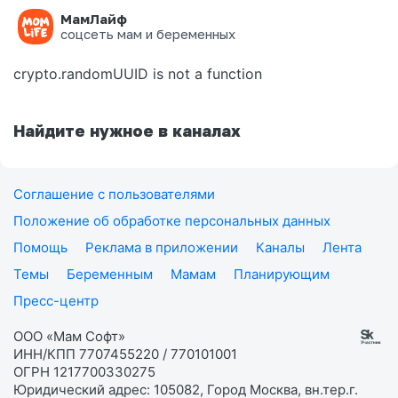
МамЛайф
Ошибка на странице
соцсеть мам и беременных
crypto.randomUUID is not a function
Найдите нужное в каналах
Соглашение с пользователями
Положение об обработке персональных данных
Помощь
Реклама в приложении
Каналы
Лента
Темы
Беременным
Мамам
Планирующим
Пресс-центр
ООО «Мам Софт»
ИНН/КПП 7707455220 / 770101001
ОГРН 1217700330275
Юридический адрес: 105082, Город Москва, вн.тер.г.