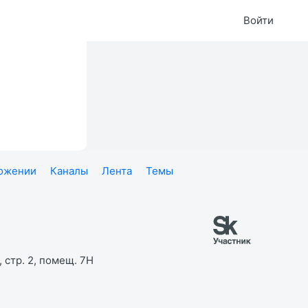
Войти
ложении
Каналы
Лента
Темы
 стр. 2, помещ. 7Н