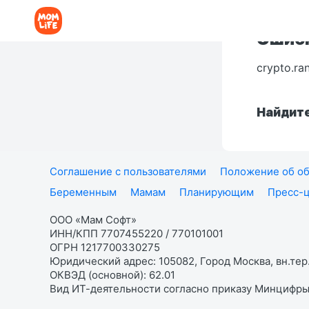
Ошибк
crypto.ra
Найдите
Соглашение с пользователями
Положение об об
Беременным
Мамам
Планирующим
Пресс-
ООО «Мам Софт»
ИНН/КПП 7707455220 / 770101001
ОГРН 1217700330275
Юридический адрес: 105082, Город Москва, вн.тер.
ОКВЭД (основной): 62.01
Вид ИТ-деятельности согласно приказу Минцифры: