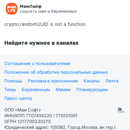
МамЛайф
Ошибка на странице
соцсеть мам и беременных
crypto.randomUUID is not a function
Найдите нужное в каналах
Соглашение с пользователями
Положение об обработке персональных данных
Помощь
Реклама в приложении
Каналы
Лента
Темы
Беременным
Мамам
Планирующим
Пресс-центр
ООО «Мам Софт»
ИНН/КПП 7707455220 / 770101001
ОГРН 1217700330275
Юридический адрес: 105082, Город Москва, вн.тер.г.